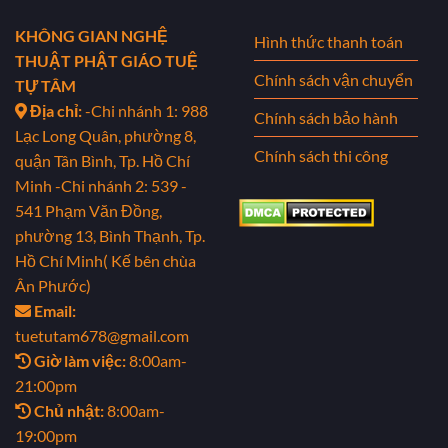
KHÔNG GIAN NGHỆ
Hình thức thanh toán
THUẬT PHẬT GIÁO TUỆ
Chính sách vận chuyển
TỰ TÂM
Địa chỉ:
-Chi nhánh 1: 988
Chính sách bảo hành
Lạc Long Quân, phường 8,
Chính sách thi công
quận Tân Bình, Tp. Hồ Chí
Minh
-Chi nhánh 2: 539 -
541 Phạm Văn Đồng,
phường 13, Bình Thạnh, Tp.
Hồ Chí Minh( Kế bên chùa
Ân Phước)
Email:
tuetutam678@gmail.com
Giờ làm việc:
8:00am-
21:00pm
Chủ nhật:
8:00am-
19:00pm