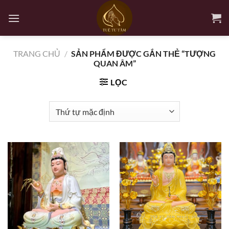
Bỏ
qua
nội
dung
TRANG CHỦ
/
SẢN PHẨM ĐƯỢC GẮN THẺ “TƯỢNG
QUAN ÂM”
LỌC