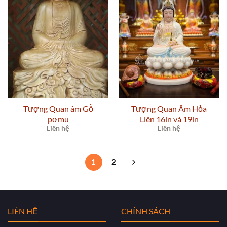
Tượng Quan âm Gỗ
Tượng Quan Âm Hỏa
pơmu
Liên 16in và 19in
Liên hệ
Liên hệ
1
2
LIÊN HỆ
CHÍNH SÁCH