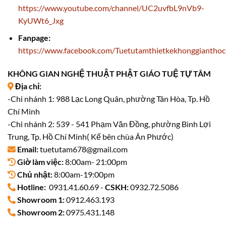
https://www.youtube.com/channel/UC2uvfbL9nVb9-
KyUWt6_Jxg
Fanpage:
https://www.facebook.com/Tuetutamthietkekhonggiantho
KHÔNG GIAN NGHỆ THUẬT PHẬT GIÁO TUỆ TỰ TÂM
Địa chỉ:
-Chi nhánh 1: 988 Lạc Long Quân, phường Tân Hòa, Tp. Hồ
Chí Minh
-Chi nhánh 2: 539 - 541 Phạm Văn Đồng, phường Bình Lợi
Trung, Tp. Hồ Chí Minh( Kế bên chùa Ân Phước)
Email:
tuetutam678@gmail.com
Giờ làm việc:
8:00am- 21:00pm
Chủ nhật:
8:00am-19:00pm
Hotline:
0931.41.60.69 -
CSKH:
0932.72.5086
Showroom 1:
0912.463.193
Showroom 2:
0975.431.148