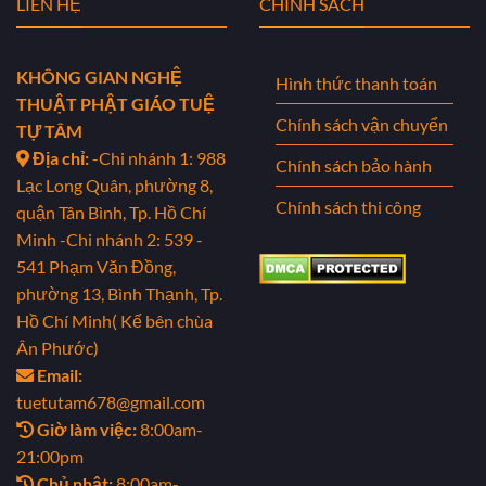
LIÊN HỆ
CHÍNH SÁCH
KHÔNG GIAN NGHỆ
Hình thức thanh toán
THUẬT PHẬT GIÁO TUỆ
Chính sách vận chuyển
TỰ TÂM
Địa chỉ:
-Chi nhánh 1: 988
Chính sách bảo hành
Lạc Long Quân, phường 8,
Chính sách thi công
quận Tân Bình, Tp. Hồ Chí
Minh
-Chi nhánh 2: 539 -
541 Phạm Văn Đồng,
phường 13, Bình Thạnh, Tp.
Hồ Chí Minh( Kế bên chùa
Ân Phước)
Email:
tuetutam678@gmail.com
Giờ làm việc:
8:00am-
21:00pm
Chủ nhật:
8:00am-