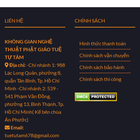
LIÊN HỆ
CHÍNH SÁCH
KHÔNG GIAN NGHỆ
Hình thức thanh toán
THUẬT PHẬT GIÁO TUỆ
Chính sách vận chuyển
TỰ TÂM
Địa chỉ:
-Chi nhánh 1: 988
Chính sách bảo hành
Lạc Long Quân, phường 8,
Chính sách thi công
quận Tân Bình, Tp. Hồ Chí
Minh
-Chi nhánh 2: 539 -
541 Phạm Văn Đồng,
phường 13, Bình Thạnh, Tp.
Hồ Chí Minh( Kế bên chùa
Ân Phước)
Email:
tuetutam678@gmail.com