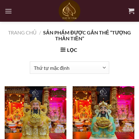
Bỏ
qua
nội
dung
TRANG CHỦ
/
SẢN PHẨM ĐƯỢC GẮN THẺ “TƯỢNG
THẦN TIỀN”
LỌC