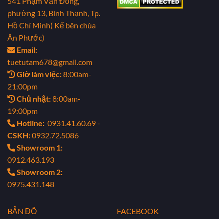
541 Phạm Văn Đồng,
phường 13, Bình Thạnh, Tp.
Hồ Chí Minh( Kế bên chùa
Ân Phước)
Email:
tuetutam678@gmail.com
Giờ làm việc:
8:00am-
21:00pm
Chủ nhật:
8:00am-
19:00pm
Hotline:
0931.41.60.69 -
CSKH:
0932.72.5086
Showroom 1:
0912.463.193
Showroom 2:
0975.431.148
BẢN ĐỒ
FACEBOOK