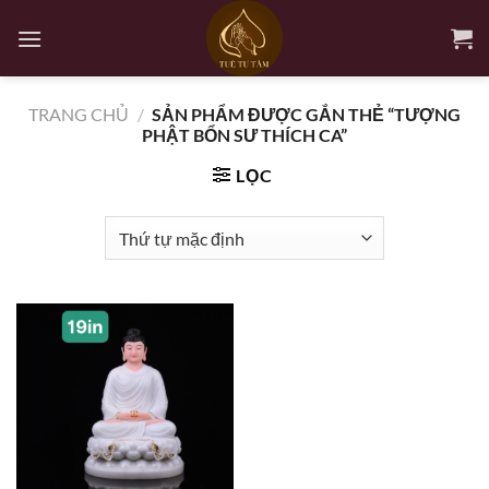
Bỏ
qua
nội
dung
TRANG CHỦ
/
SẢN PHẨM ĐƯỢC GẮN THẺ “TƯỢNG
PHẬT BỔN SƯ THÍCH CA”
LỌC