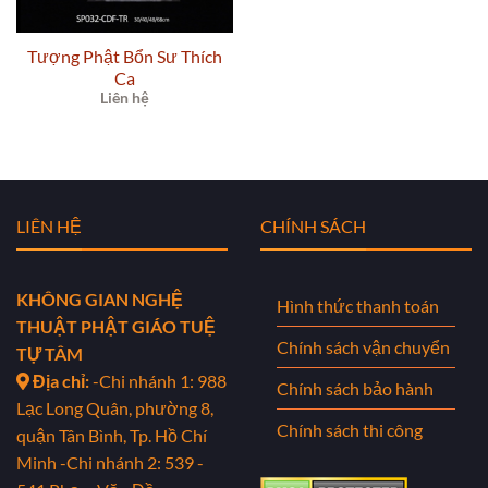
Tượng Phật Bổn Sư Thích
Ca
Liên hệ
LIÊN HỆ
CHÍNH SÁCH
KHÔNG GIAN NGHỆ
Hình thức thanh toán
THUẬT PHẬT GIÁO TUỆ
Chính sách vận chuyển
TỰ TÂM
Địa chỉ:
-Chi nhánh 1: 988
Chính sách bảo hành
Lạc Long Quân, phường 8,
Chính sách thi công
quận Tân Bình, Tp. Hồ Chí
Minh
-Chi nhánh 2: 539 -