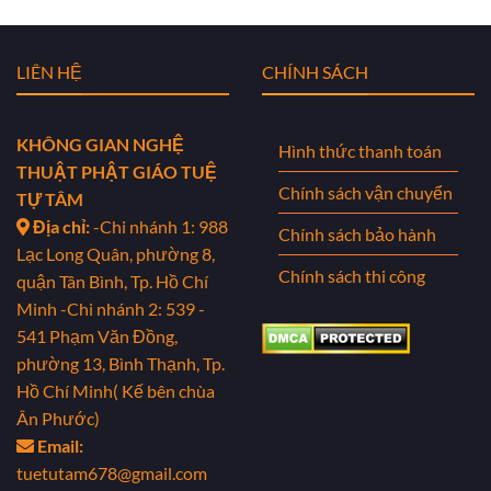
LIÊN HỆ
CHÍNH SÁCH
KHÔNG GIAN NGHỆ
Hình thức thanh toán
THUẬT PHẬT GIÁO TUỆ
Chính sách vận chuyển
TỰ TÂM
Địa chỉ:
-Chi nhánh 1: 988
Chính sách bảo hành
Lạc Long Quân, phường 8,
Chính sách thi công
quận Tân Bình, Tp. Hồ Chí
Minh
-Chi nhánh 2: 539 -
541 Phạm Văn Đồng,
phường 13, Bình Thạnh, Tp.
Hồ Chí Minh( Kế bên chùa
Ân Phước)
Email:
tuetutam678@gmail.com