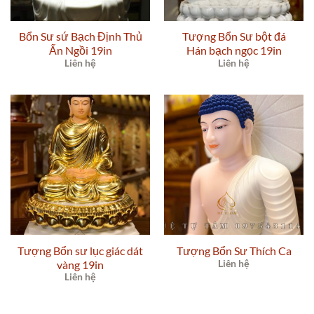
Bổn Sư sứ Bạch Định Thủ
Tượng Bổn Sư bột đá
Ấn Ngồi 19in
Hán bạch ngọc 19in
Liên hệ
Liên hệ
Tượng Bổn sư lục giác dát
Tượng Bổn Sư Thích Ca
vàng 19in
Liên hệ
Liên hệ