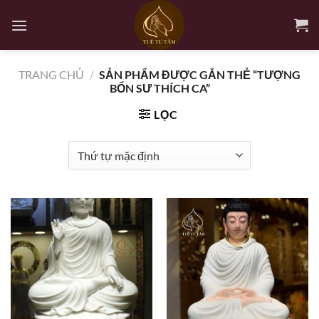
Bỏ
qua
nội
dung
TRANG CHỦ
/
SẢN PHẨM ĐƯỢC GẮN THẺ “TƯỢNG
BỔN SƯ THÍCH CA”
LỌC