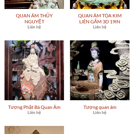
QUAN ÂM THỦY
QUAN ÂM TỌA KIM
NGUYỆT
LIÊN GẤM 3D 19IN
Liên hệ
Liên hệ
Tượng Phật Bà Quan Âm
Tượng quan âm
Liên hệ
Liên hệ