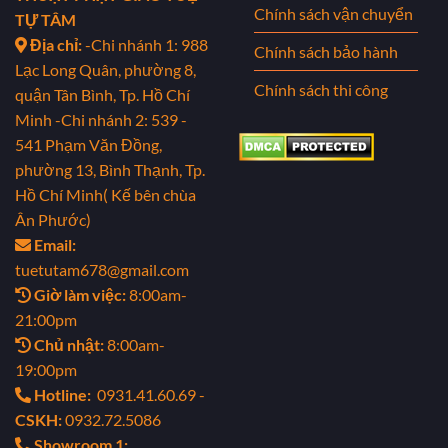
Chính sách vận chuyển
TỰ TÂM
Địa chỉ:
-Chi nhánh 1: 988
Chính sách bảo hành
Lạc Long Quân, phường 8,
Chính sách thi công
quận Tân Bình, Tp. Hồ Chí
Minh
-Chi nhánh 2: 539 -
541 Phạm Văn Đồng,
phường 13, Bình Thạnh, Tp.
Hồ Chí Minh( Kế bên chùa
Ân Phước)
Email:
tuetutam678@gmail.com
Giờ làm việc:
8:00am-
21:00pm
Chủ nhật:
8:00am-
19:00pm
Hotline:
0931.41.60.69 -
CSKH:
0932.72.5086
Showroom 1: