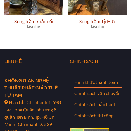
Xông trầm khắc nổi
Xông trầm Tỳ Hưu
Liên hệ
Liên hệ
LIÊN HỆ
CHÍNH SÁCH
KHÔNG GIAN NGHỆ
Hình thức thanh toán
THUẬT PHẬT GIÁO TUỆ
Chính sách vận chuyển
TỰ TÂM
Địa chỉ:
-Chi nhánh 1: 988
Chính sách bảo hành
Lạc Long Quân, phường 8,
Chính sách thi công
quận Tân Bình, Tp. Hồ Chí
Minh
-Chi nhánh 2: 539 -