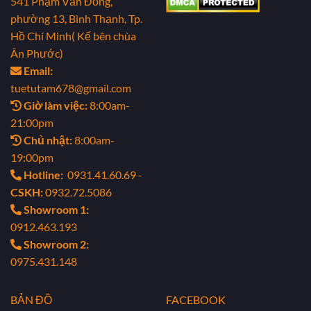
541 Phạm Văn Đồng,
phường 13, Bình Thạnh, Tp.
Hồ Chí Minh( Kế bên chùa
Ân Phước)
Email:
tuetutam678@gmail.com
Giờ làm việc:
8:00am-
21:00pm
Chủ nhật:
8:00am-
19:00pm
Hotline:
0931.41.60.69 -
CSKH:
0932.72.5086
Showroom 1:
0912.463.193
Showroom 2:
0975.431.148
BẢN ĐỒ
FACEBOOK