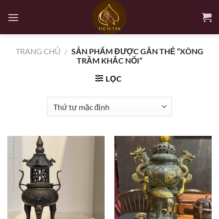
Bỏ
qua
nội
dung
TRANG CHỦ
/
SẢN PHẨM ĐƯỢC GẮN THẺ “XÔNG
TRẦM KHẮC NỔI”
LỌC