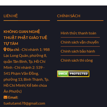
LIÊN HỆ
CHÍNH SÁCH
KHÔNG GIAN NGHỆ
Hình thức thanh toán
THUẬT PHẬT GIÁO TUỆ
Chính sách vận chuyển
TỰ TÂM
Địa chỉ:
-Chi nhánh 1: 988
Chính sách bảo hành
Lạc Long Quân, phường 8,
Chính sách thi công
quận Tân Bình, Tp. Hồ Chí
Minh
-Chi nhánh 2: 539 -
541 Phạm Văn Đồng,
phường 13, Bình Thạnh, Tp.
Hồ Chí Minh( Kế bên chùa
Ân Phước)
Email:
tuetutam678@gmail.com