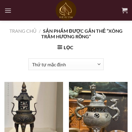
Bỏ
qua
nội
dung
TRANG CHỦ
/
SẢN PHẨM ĐƯỢC GẮN THẺ “XÔNG
TRẦM HƯƠNG RỒNG”
LỌC