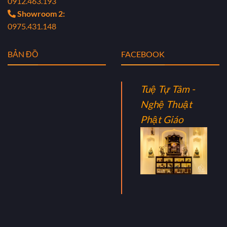
0912.463.193
Showroom 2:
0975.431.148
BẢN ĐỒ
FACEBOOK
Tuệ Tự Tâm -
Nghệ Thuật
Phật Giáo