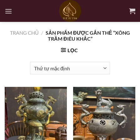
Bỏ
qua
nội
dung
TRANG CHỦ
/
SẢN PHẨM ĐƯỢC GẮN THẺ “XÔNG
TRẦM ĐIÊU KHẮC”
LỌC