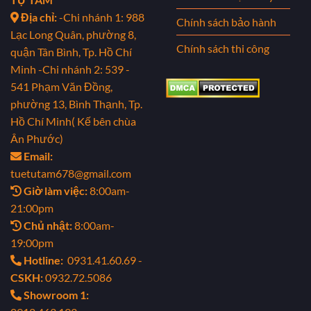
Địa chỉ:
-Chi nhánh 1: 988
Chính sách bảo hành
Lạc Long Quân, phường 8,
Chính sách thi công
quận Tân Bình, Tp. Hồ Chí
Minh
-Chi nhánh 2: 539 -
541 Phạm Văn Đồng,
phường 13, Bình Thạnh, Tp.
Hồ Chí Minh( Kế bên chùa
Ân Phước)
Email:
tuetutam678@gmail.com
Giờ làm việc:
8:00am-
21:00pm
Chủ nhật:
8:00am-
19:00pm
Hotline:
0931.41.60.69 -
CSKH:
0932.72.5086
Showroom 1: