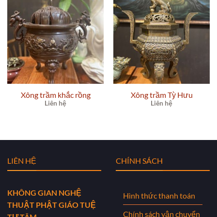
Xông trầm khắc rồng
Xông trầm Tỳ Hưu
Liên hệ
Liên hệ
LIÊN HỆ
CHÍNH SÁCH
KHÔNG GIAN NGHỆ
Hình thức thanh toán
THUẬT PHẬT GIÁO TUỆ
Chính sách vận chuyển
TỰ TÂM