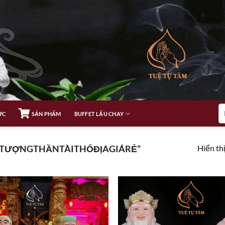
Tì
ỨC
SẢN PHẨM
BUFFET LẨU CHAY
ki
Hiển thị
#TƯỢNGTHẦNTÀITHỔĐỊAGIÁRẺ”