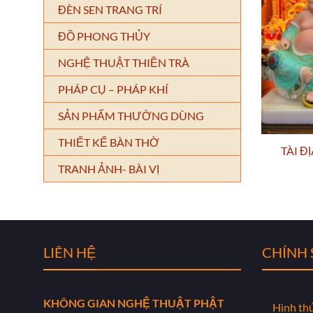
ĐÈN SEN TRANG TRÍ
ĐỒ PHONG THỦY
NGHỆ THUẬT THIỀN TRÀ
PHÁP CỤ – PHÁP KHÍ
SẢN PHẨM THƯỜNG DÙNG
THIẾT KẾ BÀN THỜ
TÀI Đ
TRANH ẢNH- BÀI VỊ
LIÊN HỆ
CHÍNH
KHÔNG GIAN NGHỆ THUẬT PHẬT
Hình th