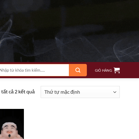
m
GIỎ HÀNG
ếm:
 tất cả 2 kết quả