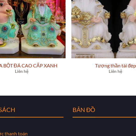
ỊA BỘT ĐÁ CAO CẤP XANH
Tượng thần tài đẹp
Liên hệ
Liên hệ
 SÁCH
BẢN ĐỒ
ức thanh toán