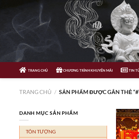
Bỏ
qua
nội
dung
TRANG CHỦ
CHƯƠNG TRÌNH KHUYẾN MÃI
TIN T
TRANG CHỦ
/
SẢN PHẨM ĐƯỢC GẮN THẺ “
DANH MỤC SẢN PHẨM
TÔN TƯỢNG