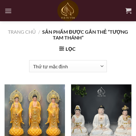
Bỏ
qua
nội
dung
TRANG CHỦ
/
SẢN PHẨM ĐƯỢC GẮN THẺ “TƯỢNG
TAM THÁNH”
LỌC