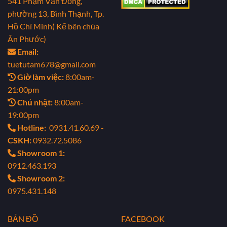
541 Phạm Văn Đồng,
phường 13, Bình Thạnh, Tp.
Hồ Chí Minh( Kế bên chùa
Ân Phước)
Email:
tuetutam678@gmail.com
Giờ làm việc:
8:00am-
21:00pm
Chủ nhật:
8:00am-
19:00pm
Hotline:
0931.41.60.69 -
CSKH:
0932.72.5086
Showroom 1:
0912.463.193
Showroom 2:
0975.431.148
BẢN ĐỒ
FACEBOOK