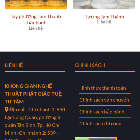
Tây phương Tam Thánh
Tượng Tam Thánh
thạnhanh
Liên hệ
Liên hệ
LIÊN HỆ
CHÍNH SÁCH
KHÔNG GIAN NGHỆ
Hình thức thanh toán
THUẬT PHẬT GIÁO TUỆ
Chính sách vận chuyển
TỰ TÂM
Địa chỉ:
-Chi nhánh 1: 988
Chính sách bảo hành
Lạc Long Quân, phường 8,
Chính sách thi công
quận Tân Bình, Tp. Hồ Chí
Minh
-Chi nhánh 2: 539 -