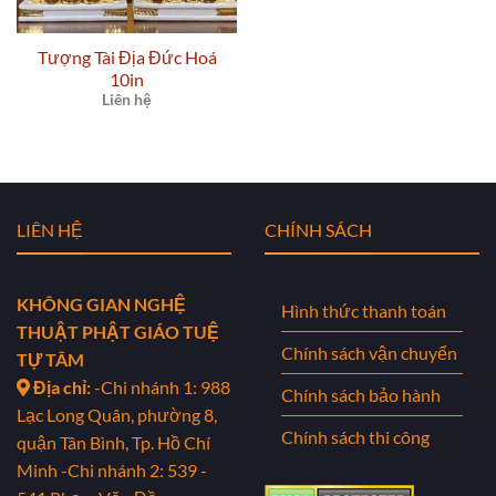
Tượng Tài Địa Đức Hoá
10in
Liên hệ
LIÊN HỆ
CHÍNH SÁCH
KHÔNG GIAN NGHỆ
Hình thức thanh toán
THUẬT PHẬT GIÁO TUỆ
Chính sách vận chuyển
TỰ TÂM
Địa chỉ:
-Chi nhánh 1: 988
Chính sách bảo hành
Lạc Long Quân, phường 8,
Chính sách thi công
quận Tân Bình, Tp. Hồ Chí
Minh
-Chi nhánh 2: 539 -