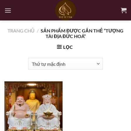
Bỏ
qua
nội
dung
TRANG CHỦ
/
SẢN PHẨM ĐƯỢC GẮN THẺ “TƯỢNG
TÀI ĐỊA ĐỨC HOÁ”
LỌC