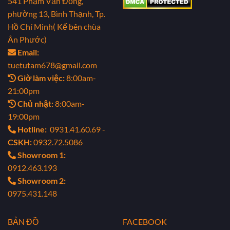
541 Phạm Văn Đồng,
phường 13, Bình Thạnh, Tp.
Hồ Chí Minh( Kế bên chùa
Ân Phước)
Email:
tuetutam678@gmail.com
Giờ làm việc:
8:00am-
21:00pm
Chủ nhật:
8:00am-
19:00pm
Hotline:
0931.41.60.69 -
CSKH:
0932.72.5086
Showroom 1:
0912.463.193
Showroom 2:
0975.431.148
BẢN ĐỒ
FACEBOOK