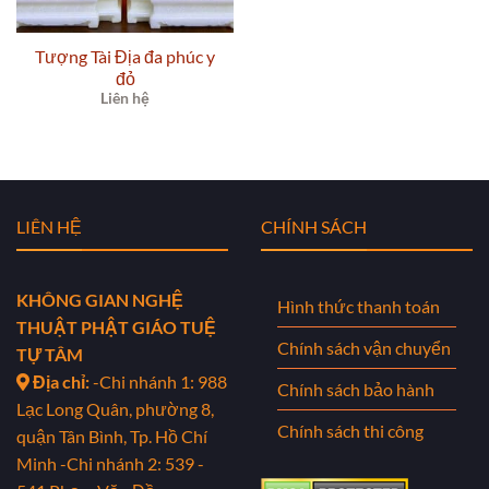
Tượng Tài Địa đa phúc y
đỏ
Liên hệ
LIÊN HỆ
CHÍNH SÁCH
KHÔNG GIAN NGHỆ
Hình thức thanh toán
THUẬT PHẬT GIÁO TUỆ
Chính sách vận chuyển
TỰ TÂM
Địa chỉ:
-Chi nhánh 1: 988
Chính sách bảo hành
Lạc Long Quân, phường 8,
Chính sách thi công
quận Tân Bình, Tp. Hồ Chí
Minh
-Chi nhánh 2: 539 -