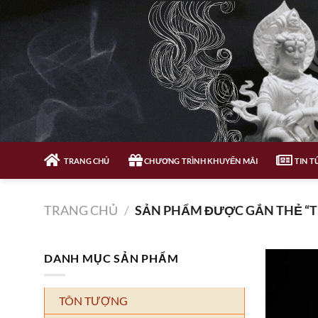
Bỏ
qua
nội
dung
TRANG CHỦ
CHƯƠNG TRÌNH KHUYẾN MÃI
TIN T
TRANG CHỦ
/
SẢN PHẨM ĐƯỢC GẮN THẺ “T
DANH MỤC SẢN PHẨM
TÔN TƯỢNG