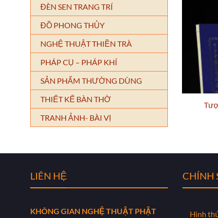
ĐÈN SEN TRANG TRÍ
ĐỒ PHONG THỦY
NGHỆ THUẬT THIỀN TRÀ
PHÁP CỤ – PHÁP KHÍ
SẢN PHẨM THƯỜNG DÙNG
THIẾT KẾ BÀN THỜ
Tượ
TRANH ẢNH- BÀI VỊ
LIÊN HỆ
CHÍNH
KHÔNG GIAN NGHỆ THUẬT PHẬT
Hình th