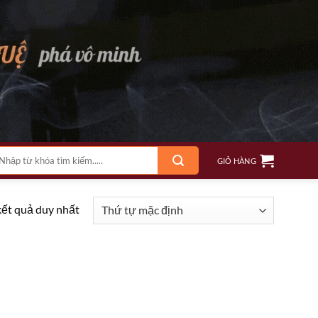
m
GIỎ HÀNG
ếm:
kết quả duy nhất