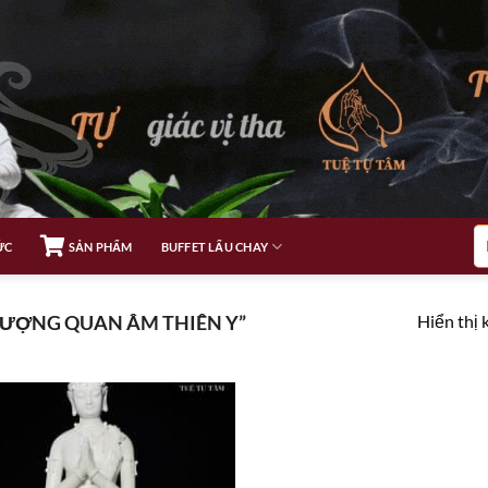
Tì
ỨC
SẢN PHẨM
BUFFET LẨU CHAY
ki
Hiển thị 
ƯỢNG QUAN ÂM THIÊN Y”