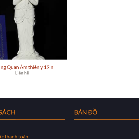
ng Quan Âm thiên y 19in
Liên hệ
 SÁCH
BẢN ĐỒ
ức thanh toán