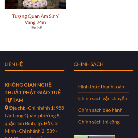
Tượng Quan Âm Sứ Y
Vàng 24in
Liên hệ
LIÊN HỆ
CHÍNH SÁCH
KHÔNG GIAN NGHỆ
Hình thức thanh toán
THUẬT PHẬT GIÁO TUỆ
Chính sách vận chuyển
TỰ TÂM
Địa chỉ:
-Chi nhánh 1: 988
Chính sách bảo hành
Lạc Long Quân, phường 8,
Chính sách thi công
quận Tân Bình, Tp. Hồ Chí
Minh
-Chi nhánh 2: 539 -