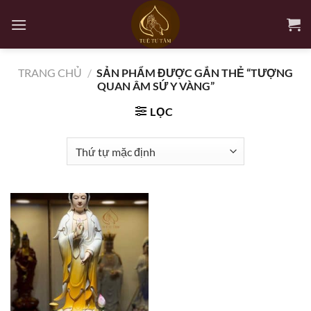
Bỏ
qua
nội
dung
TRANG CHỦ
/
SẢN PHẨM ĐƯỢC GẮN THẺ “TƯỢNG
QUAN ÂM SỨ Y VÀNG”
LỌC