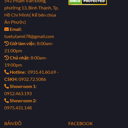
541 Phạm Văn Đồng,
phường 13, Bình Thạnh, Tp.
Hồ Chí Minh( Kế bên chùa
Ân Phước)
Email:
tuetutam678@gmail.com
Giờ làm việc:
8:00am-
21:00pm
Chủ nhật:
8:00am-
19:00pm
Hotline:
0931.41.60.69 -
CSKH:
0932.72.5086
Showroom 1:
0912.463.193
Showroom 2:
0975.431.148
BẢN ĐỒ
FACEBOOK