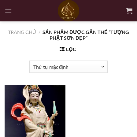
Bỏ
qua
nội
dung
TRANG CHỦ
/
SẢN PHẨM ĐƯỢC GẮN THẺ “TƯỢNG
PHẬT SƠN ĐẸP”
LỌC