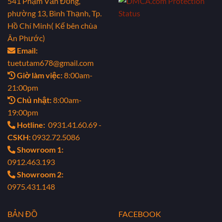
541 Phạm Văn Đồng,
phường 13, Bình Thạnh, Tp.
Hồ Chí Minh( Kế bên chùa
Ân Phước)
Email:
tuetutam678@gmail.com
Giờ làm việc:
8:00am-
21:00pm
Chủ nhật:
8:00am-
19:00pm
Hotline:
0931.41.60.69 -
CSKH:
0932.72.5086
Showroom 1:
0912.463.193
Showroom 2:
0975.431.148
BẢN ĐỒ
FACEBOOK