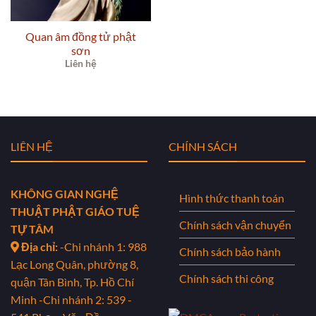
Quan âm đồng tử phật
sơn
Liên hệ
LIÊN HỆ
CHÍNH SÁCH
KHÔNG GIAN NGHỆ
Hình thức thanh toán
THUẬT PHẬT GIÁO TUỆ
Chính sách vận chuyển
TỰ TÂM
Địa chỉ:
-Chi nhánh 1: 988
Chính sách bảo hành
Lạc Long Quân, phường 8,
Chính sách thi công
quận Tân Bình, Tp. Hồ Chí
Minh
-Chi nhánh 2: 539 -