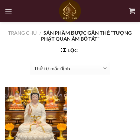
Bỏ
qua
nội
dung
TRANG CHỦ
/
SẢN PHẨM ĐƯỢC GẮN THẺ “TƯỢNG
PHẬT QUAN ÂM BỒ TÁT”
LỌC