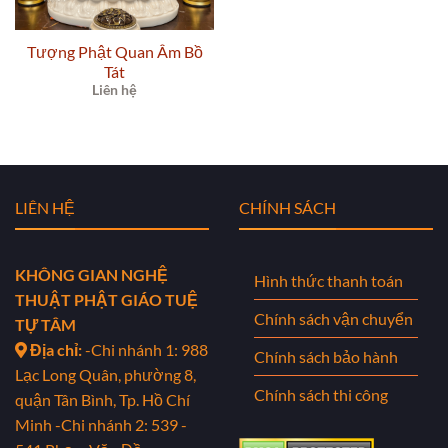
Tượng Phật Quan Âm Bồ
Tát
Liên hệ
LIÊN HỆ
CHÍNH SÁCH
KHÔNG GIAN NGHỆ
Hình thức thanh toán
THUẬT PHẬT GIÁO TUỆ
Chính sách vận chuyển
TỰ TÂM
Địa chỉ:
-Chi nhánh 1: 988
Chính sách bảo hành
Lạc Long Quân, phường 8,
Chính sách thi công
quận Tân Bình, Tp. Hồ Chí
Minh
-Chi nhánh 2: 539 -