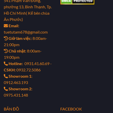
541 Phạm Văn Đồng,
phường 13, Bình Thạnh, Tp.
Hồ Chí Minh( Kế bên chùa
Ân Phước)
Email:
tuetutam678@gmail.com
Giờ làm việc:
8:00am-
21:00pm
Chủ nhật:
8:00am-
19:00pm
Hotline:
0931.41.60.69 -
CSKH:
0932.72.5086
Showroom 1:
0912.463.193
Showroom 2:
0975.431.148
BẢN ĐỒ
FACEBOOK