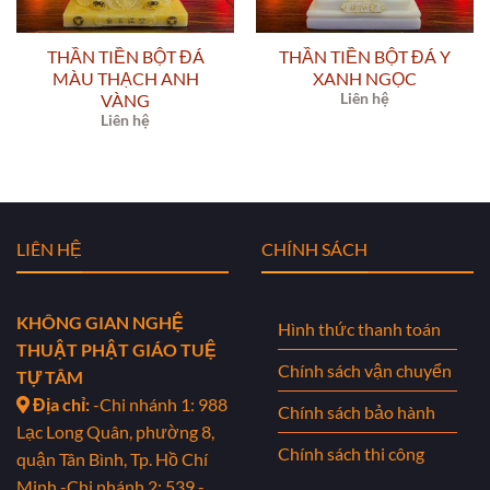
THẦN TIỀN BỘT ĐÁ
THẦN TIỀN BỘT ĐÁ Y
MÀU THẠCH ANH
XANH NGỌC
Liên hệ
VÀNG
Liên hệ
LIÊN HỆ
CHÍNH SÁCH
KHÔNG GIAN NGHỆ
Hình thức thanh toán
THUẬT PHẬT GIÁO TUỆ
Chính sách vận chuyển
TỰ TÂM
Địa chỉ:
-Chi nhánh 1: 988
Chính sách bảo hành
Lạc Long Quân, phường 8,
Chính sách thi công
quận Tân Bình, Tp. Hồ Chí
Minh
-Chi nhánh 2: 539 -