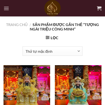
Bỏ
qua
nội
dung
TRANG CHỦ
/
SẢN PHẨM ĐƯỢC GẮN THẺ “TƯỢNG
NGÀI TRIỆU CÔNG MINH”
LỌC