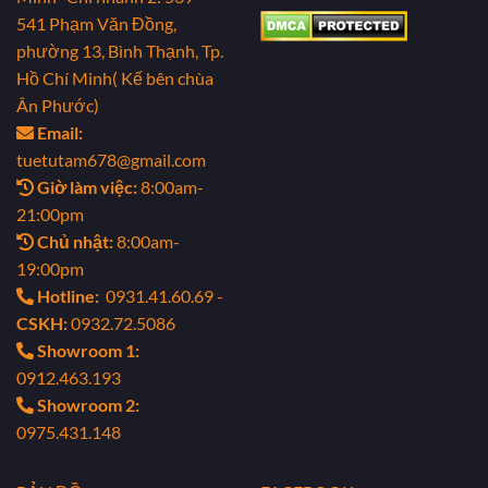
541 Phạm Văn Đồng,
phường 13, Bình Thạnh, Tp.
Hồ Chí Minh( Kế bên chùa
Ân Phước)
Email:
tuetutam678@gmail.com
Giờ làm việc:
8:00am-
21:00pm
Chủ nhật:
8:00am-
19:00pm
Hotline:
0931.41.60.69 -
CSKH:
0932.72.5086
Showroom 1:
0912.463.193
Showroom 2:
0975.431.148