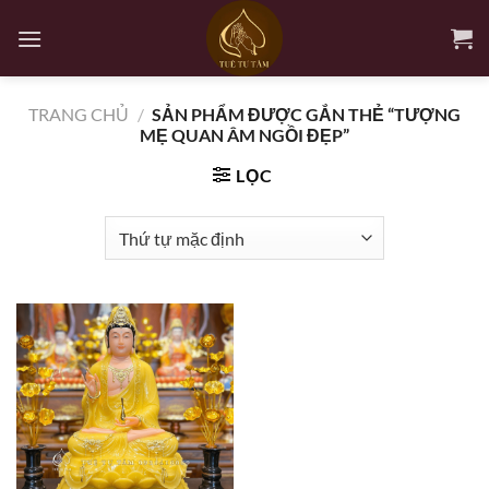
Bỏ
qua
nội
dung
TRANG CHỦ
/
SẢN PHẨM ĐƯỢC GẮN THẺ “TƯỢNG
MẸ QUAN ÂM NGỒI ĐẸP”
LỌC