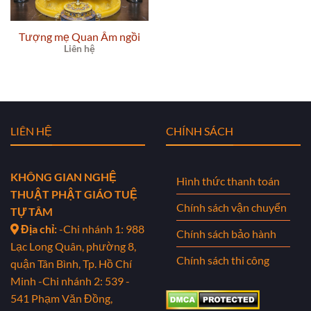
Tượng mẹ Quan Âm ngồi
Liên hệ
LIÊN HỆ
CHÍNH SÁCH
KHÔNG GIAN NGHỆ
Hình thức thanh toán
THUẬT PHẬT GIÁO TUỆ
Chính sách vận chuyển
TỰ TÂM
Địa chỉ:
-Chi nhánh 1: 988
Chính sách bảo hành
Lạc Long Quân, phường 8,
Chính sách thi công
quận Tân Bình, Tp. Hồ Chí
Minh
-Chi nhánh 2: 539 -
541 Phạm Văn Đồng,