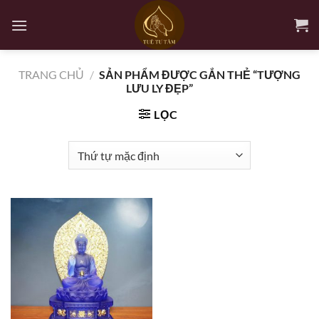
Bỏ
qua
nội
dung
TRANG CHỦ
/
SẢN PHẨM ĐƯỢC GẮN THẺ “TƯỢNG
LƯU LY ĐẸP”
LỌC