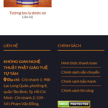
Tượng lưu ly dược sư
Liên hệ
LIÊN HỆ
CHÍNH SÁCH
KHÔNG GIAN NGHỆ
Hình thức thanh toán
THUẬT PHẬT GIÁO TUỆ
Chính sách vận chuyển
TỰ TÂM
Địa chỉ:
-Chi nhánh 1: 988
Chính sách bảo hành
Lạc Long Quân, phường 8,
Chính sách thi công
quận Tân Bình, Tp. Hồ Chí
Minh
-Chi nhánh 2: 539 -
541 Phạm Văn Đồng,