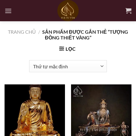
Bỏ
qua
nội
dung
TRANG CHỦ
/
SẢN PHẨM ĐƯỢC GẮN THẺ “TƯỢNG
ĐỒNG THIẾT VÀNG”
LỌC