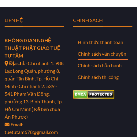
LIÊN HỆ
CHÍNH SÁCH
KHÔNG GIAN NGHỆ
Hình thức thanh toán
THUẬT PHẬT GIÁO TUỆ
Chính sách vận chuyển
TỰ TÂM
Địa chỉ:
-Chi nhánh 1: 988
Chính sách bảo hành
Lạc Long Quân, phường 8,
Chính sách thi công
quận Tân Bình, Tp. Hồ Chí
Minh
-Chi nhánh 2: 539 -
541 Phạm Văn Đồng,
phường 13, Bình Thạnh, Tp.
Hồ Chí Minh( Kế bên chùa
Ân Phước)
Email:
tuetutam678@gmail.com