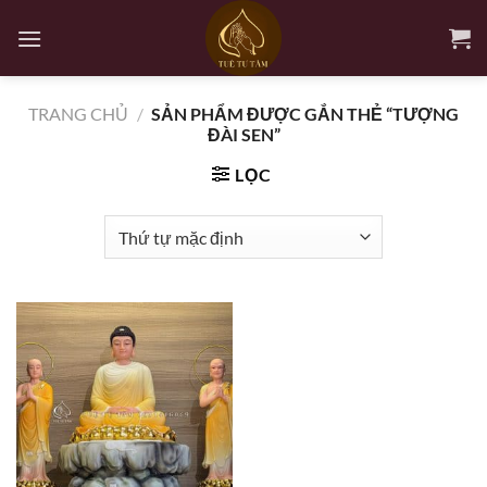
Bỏ
qua
nội
dung
TRANG CHỦ
/
SẢN PHẨM ĐƯỢC GẮN THẺ “TƯỢNG
ĐÀI SEN”
LỌC