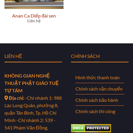
Anan Ca Diếp đài sen
Liên hệ
LIÊN HỆ
CHÍNH SÁCH
KHÔNG GIAN NGHỆ
Hình thức thanh toán
THUẬT PHẬT GIÁO TUỆ
Chính sách vận chuyển
TỰ TÂM
Địa chỉ:
-Chi nhánh 1: 988
Chính sách bảo hành
Lạc Long Quân, phường 8,
Chính sách thi công
quận Tân Bình, Tp. Hồ Chí
Minh
-Chi nhánh 2: 539 -
541 Phạm Văn Đồng,