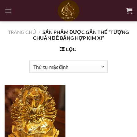
Bỏ
qua
nội
dung
TRANG CHỦ
/
SẢN PHẨM ĐƯỢC GẮN THẺ “TƯỢNG
CHUẨN ĐỀ BẰNG HỢP KIM XI”
LỌC