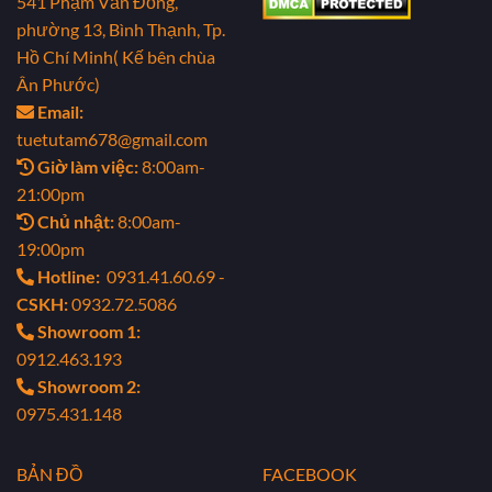
541 Phạm Văn Đồng,
phường 13, Bình Thạnh, Tp.
Hồ Chí Minh( Kế bên chùa
Ân Phước)
Email:
tuetutam678@gmail.com
Giờ làm việc:
8:00am-
21:00pm
Chủ nhật:
8:00am-
19:00pm
Hotline:
0931.41.60.69 -
CSKH:
0932.72.5086
Showroom 1:
0912.463.193
Showroom 2:
0975.431.148
BẢN ĐỒ
FACEBOOK