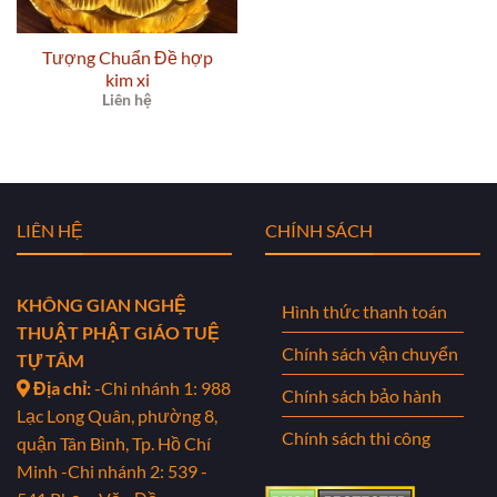
Tượng Chuẩn Đề hợp
kim xi
Liên hệ
LIÊN HỆ
CHÍNH SÁCH
KHÔNG GIAN NGHỆ
Hình thức thanh toán
THUẬT PHẬT GIÁO TUỆ
Chính sách vận chuyển
TỰ TÂM
Địa chỉ:
-Chi nhánh 1: 988
Chính sách bảo hành
Lạc Long Quân, phường 8,
Chính sách thi công
quận Tân Bình, Tp. Hồ Chí
Minh
-Chi nhánh 2: 539 -