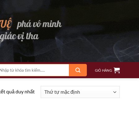
m
GIỎ HÀNG
ếm:
kết quả duy nhất