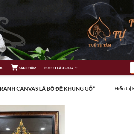
Tì
ỨC
SẢN PHẨM
BUFFET LẨU CHAY
ki
Hiển thị 
RANH CANVAS LÁ BỒ ĐỀ KHUNG GỖ”