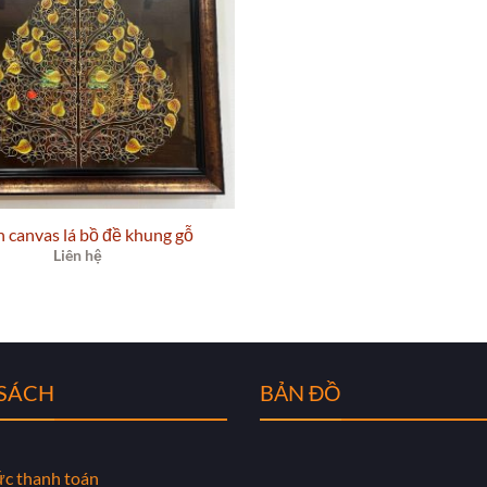
h canvas lá bồ đề khung gỗ
Liên hệ
 SÁCH
BẢN ĐỒ
ức thanh toán