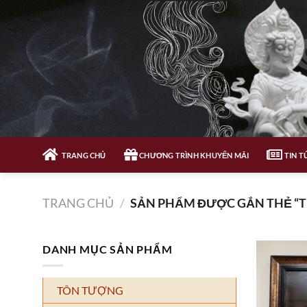
Bỏ
qua
nội
dung
TRANG CHỦ
CHƯƠNG TRÌNH KHUYẾN MÃI
TIN T
TRANG CHỦ
/
SẢN PHẨM ĐƯỢC GẮN THẺ “T
DANH MỤC SẢN PHẨM
TÔN TƯỢNG