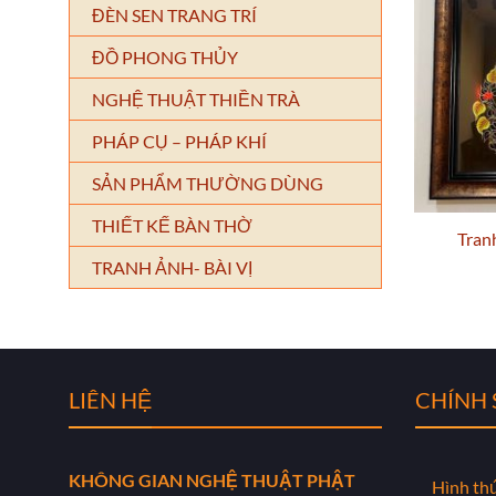
ĐÈN SEN TRANG TRÍ
ĐỒ PHONG THỦY
NGHỆ THUẬT THIỀN TRÀ
PHÁP CỤ – PHÁP KHÍ
SẢN PHẨM THƯỜNG DÙNG
THIẾT KẾ BÀN THỜ
Tran
TRANH ẢNH- BÀI VỊ
LIÊN HỆ
CHÍNH
KHÔNG GIAN NGHỆ THUẬT PHẬT
Hình th