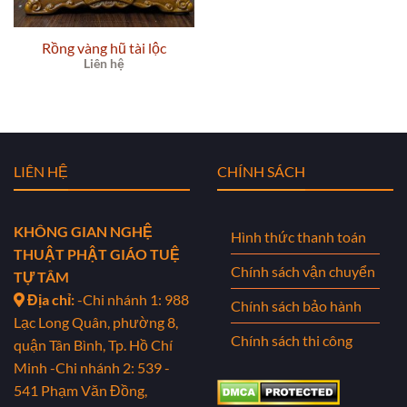
Rồng vàng hũ tài lộc
Liên hệ
LIÊN HỆ
CHÍNH SÁCH
KHÔNG GIAN NGHỆ
Hình thức thanh toán
THUẬT PHẬT GIÁO TUỆ
Chính sách vận chuyển
TỰ TÂM
Địa chỉ:
-Chi nhánh 1: 988
Chính sách bảo hành
Lạc Long Quân, phường 8,
Chính sách thi công
quận Tân Bình, Tp. Hồ Chí
Minh
-Chi nhánh 2: 539 -
541 Phạm Văn Đồng,