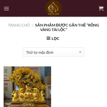
Bỏ
qua
nội
dung
TRANG CHỦ
/
SẢN PHẨM ĐƯỢC GẮN THẺ “RỒNG
VÀNG TÀI LỘC”
LỌC