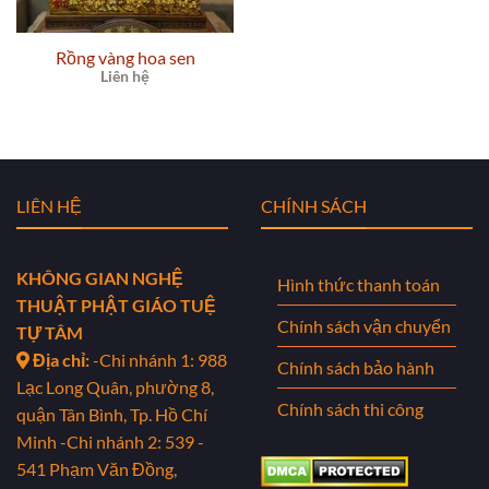
Rồng vàng hoa sen
Liên hệ
LIÊN HỆ
CHÍNH SÁCH
KHÔNG GIAN NGHỆ
Hình thức thanh toán
THUẬT PHẬT GIÁO TUỆ
Chính sách vận chuyển
TỰ TÂM
Địa chỉ:
-Chi nhánh 1: 988
Chính sách bảo hành
Lạc Long Quân, phường 8,
Chính sách thi công
quận Tân Bình, Tp. Hồ Chí
Minh
-Chi nhánh 2: 539 -
541 Phạm Văn Đồng,