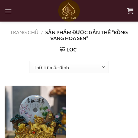
Bỏ
qua
nội
dung
TRANG CHỦ
/
SẢN PHẨM ĐƯỢC GẮN THẺ “RỒNG
VÀNG HOA SEN”
LỌC