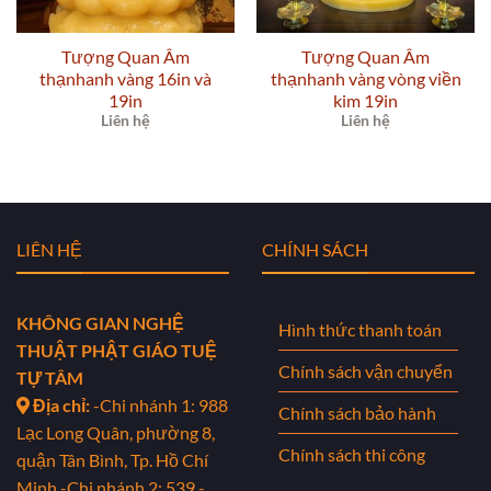
Tượng Quan Âm
Tượng Quan Âm
thạnhanh vàng 16in và
thạnhanh vàng vòng viền
19in
kim 19in
Liên hệ
Liên hệ
LIÊN HỆ
CHÍNH SÁCH
KHÔNG GIAN NGHỆ
Hình thức thanh toán
THUẬT PHẬT GIÁO TUỆ
Chính sách vận chuyển
TỰ TÂM
Địa chỉ:
-Chi nhánh 1: 988
Chính sách bảo hành
Lạc Long Quân, phường 8,
Chính sách thi công
quận Tân Bình, Tp. Hồ Chí
Minh
-Chi nhánh 2: 539 -