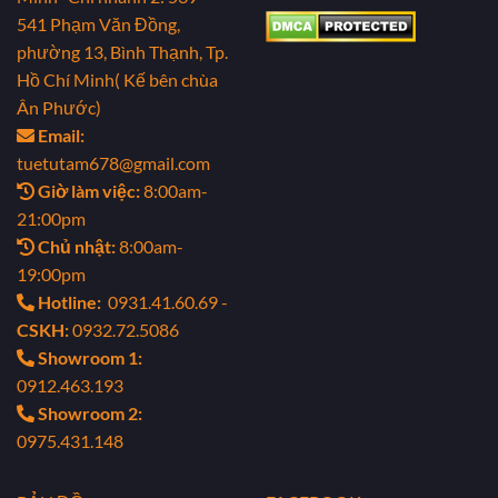
541 Phạm Văn Đồng,
phường 13, Bình Thạnh, Tp.
Hồ Chí Minh( Kế bên chùa
Ân Phước)
Email:
tuetutam678@gmail.com
Giờ làm việc:
8:00am-
21:00pm
Chủ nhật:
8:00am-
19:00pm
Hotline:
0931.41.60.69 -
CSKH:
0932.72.5086
Showroom 1:
0912.463.193
Showroom 2:
0975.431.148