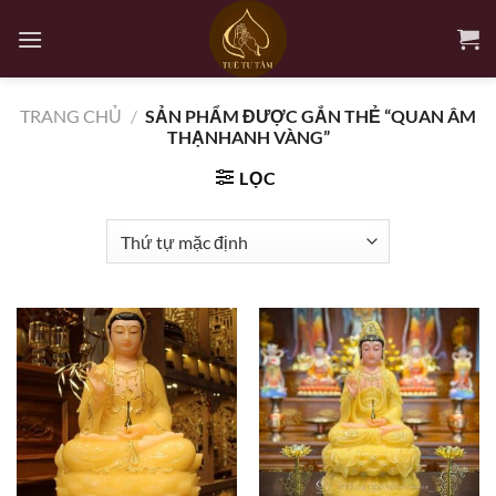
Bỏ
qua
nội
dung
TRANG CHỦ
/
SẢN PHẨM ĐƯỢC GẮN THẺ “QUAN ÂM
THẠNHANH VÀNG”
LỌC