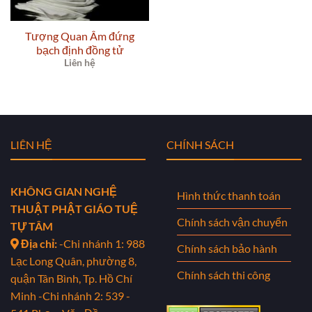
Tượng Quan Âm đứng
bạch định đồng tử
Liên hệ
LIÊN HỆ
CHÍNH SÁCH
KHÔNG GIAN NGHỆ
Hình thức thanh toán
THUẬT PHẬT GIÁO TUỆ
Chính sách vận chuyển
TỰ TÂM
Địa chỉ:
-Chi nhánh 1: 988
Chính sách bảo hành
Lạc Long Quân, phường 8,
Chính sách thi công
quận Tân Bình, Tp. Hồ Chí
Minh
-Chi nhánh 2: 539 -