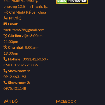
541 Phạm Văn Đồng,
phường 13, Bình Thạnh, Tp.
Hồ Chí Minh( Kế bên chùa
Ân Phước)
Email:
tuetutam678@gmail.com
Giờ làm việc:
8:00am-
21:00pm
Chủ nhật:
8:00am-
19:00pm
Hotline:
0931.41.60.69 -
CSKH:
0932.72.5086
Showroom 1:
0912.463.193
Showroom 2:
0975.431.148
BẢN ĐỒ
FACEBOOK