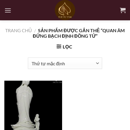
Bỏ
qua
nội
dung
TRANG CHỦ
/
SẢN PHẨM ĐƯỢC GẮN THẺ “QUAN ÂM
ĐỨNG BẠCH ĐỊNH ĐỒNG TỬ”
LỌC