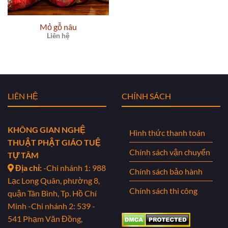
Mỏ gỗ nâu
Liên hệ
LIÊN HỆ
CHÍNH SÁCH
KHÔNG GIAN NGHỆ
Hình thức thanh toán
THUẬT PHẬT GIÁO TUỆ
Chính sách vận chuyển
TỰ TÂM
Địa chỉ:
-Chi nhánh 1: 988
Chính sách bảo hành
Lạc Long Quân, phường 8,
Chính sách thi công
quận Tân Bình, Tp. Hồ Chí
Minh
-Chi nhánh 2: 539 -
541 Phạm Văn Đồng,