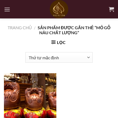
Bỏ
qua
nội
dung
TRANG CHỦ
/
SẢN PHẨM ĐƯỢC GẮN THẺ “MỎ GỖ
NÂU CHẤT LƯỢNG”
LỌC