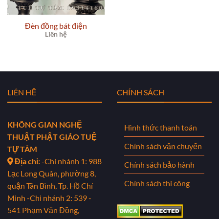
Đèn đồng bát điện
Liên hệ
LIÊN HỆ
CHÍNH SÁCH
KHÔNG GIAN NGHỆ
Hình thức thanh toán
THUẬT PHẬT GIÁO TUỆ
Chính sách vận chuyển
TỰ TÂM
Địa chỉ:
-Chi nhánh 1: 988
Chính sách bảo hành
Lạc Long Quân, phường 8,
Chính sách thi công
quận Tân Bình, Tp. Hồ Chí
Minh
-Chi nhánh 2: 539 -
541 Phạm Văn Đồng,