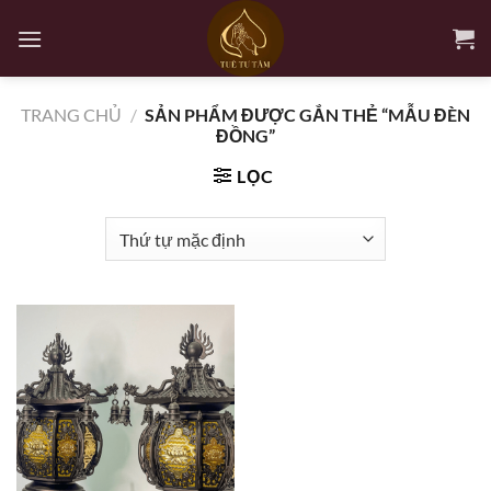
Bỏ
qua
nội
dung
TRANG CHỦ
/
SẢN PHẨM ĐƯỢC GẮN THẺ “MẪU ĐÈN
ĐỒNG”
LỌC