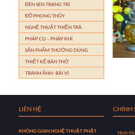
ĐÈN SEN TRANG TRÍ
ĐỒ PHONG THỦY
NGHỆ THUẬT THIỀN TRÀ
PHÁP CỤ – PHÁP KHÍ
SẢN PHẨM THƯỜNG DÙNG
THIẾT KẾ BÀN THỜ
TRANH ẢNH- BÀI VỊ
LIÊN HỆ
CHÍNH
KHÔNG GIAN NGHỆ THUẬT PHẬT
Hình th