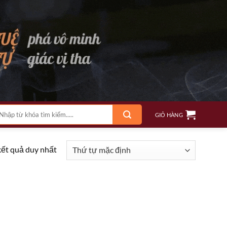
m
GIỎ HÀNG
ếm:
kết quả duy nhất