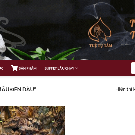
Tì
ỨC
SẢN PHẨM
BUFFET LẨU CHAY
ki
Hiển thị 
MẪU ĐÈN DẦU”