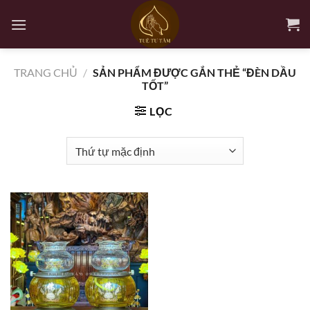
Bỏ
qua
nội
dung
TRANG CHỦ
/
SẢN PHẨM ĐƯỢC GẮN THẺ “ĐÈN DẦU
TỐT”
LỌC