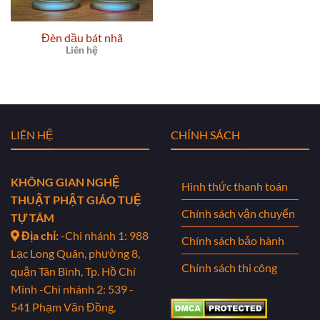
Đèn dầu bát nhã
Liên hệ
LIÊN HỆ
CHÍNH SÁCH
KHÔNG GIAN NGHỆ
Hình thức thanh toán
THUẬT PHẬT GIÁO TUỆ
Chính sách vận chuyển
TỰ TÂM
Địa chỉ:
-Chi nhánh 1: 988
Chính sách bảo hành
Lạc Long Quân, phường 8,
Chính sách thi công
quận Tân Bình, Tp. Hồ Chí
Minh
-Chi nhánh 2: 539 -
541 Phạm Văn Đồng,