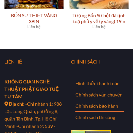
BỔN SƯ THIẾT VÀNG
Tượng Bổn Sư bột đá tịnh
39IN
toạ phủ y vẽ (y vàng) 19in
Liên hệ
Liên hệ
LIÊN HỆ
CHÍNH SÁCH
KHÔNG GIAN NGHỆ
Hình thức thanh toán
THUẬT PHẬT GIÁO TUỆ
Chính sách vận chuyển
TỰ TÂM
Địa chỉ:
-Chi nhánh 1: 988
Chính sách bảo hành
Lạc Long Quân, phường 8,
Chính sách thi công
quận Tân Bình, Tp. Hồ Chí
Minh
-Chi nhánh 2: 539 -