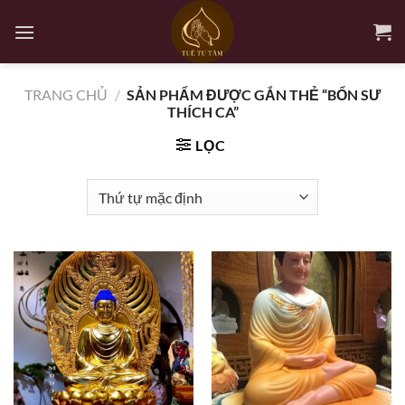
Bỏ
qua
nội
dung
TRANG CHỦ
/
SẢN PHẨM ĐƯỢC GẮN THẺ “BỔN SƯ
THÍCH CA”
LỌC