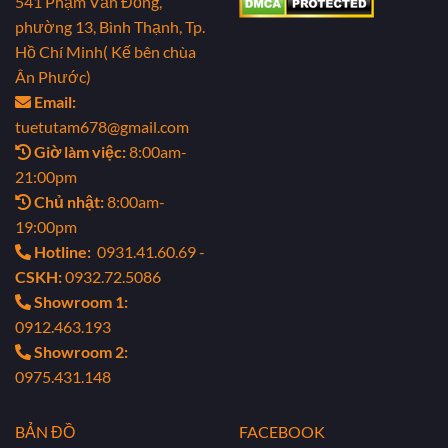
541 Phạm Văn Đồng,
phường 13, Bình Thạnh, Tp.
Hồ Chí Minh( Kế bên chùa
Ân Phước)
Email:
tuetutam678@gmail.com
Giờ làm việc:
8:00am-
21:00pm
Chủ nhật:
8:00am-
19:00pm
Hotline:
0931.41.60.69 -
CSKH:
0932.72.5086
Showroom 1:
0912.463.193
Showroom 2:
0975.431.148
BẢN ĐỒ
FACEBOOK