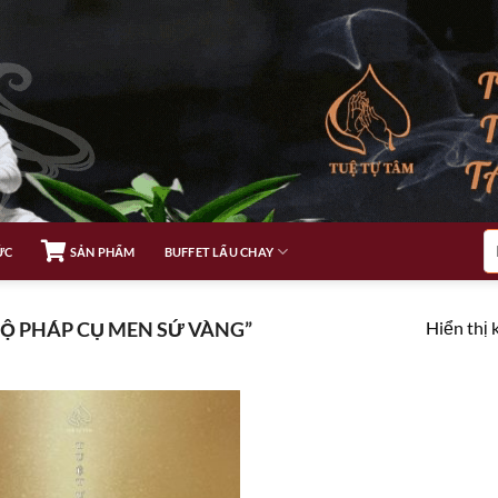
Tì
ỨC
SẢN PHẨM
BUFFET LẨU CHAY
ki
Hiển thị 
Ộ PHÁP CỤ MEN SỨ VÀNG”