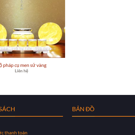
ộ pháp cụ men sứ vàng
Liên hệ
 SÁCH
BẢN ĐỒ
ức thanh toán