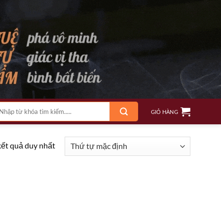
m
GIỎ HÀNG
ếm:
kết quả duy nhất