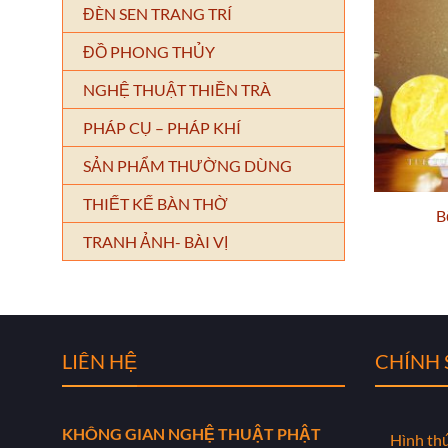
ĐÈN SEN TRANG TRÍ
ĐỒ PHONG THỦY
NGHỆ THUẬT THIỀN TRÀ
PHÁP CỤ – PHÁP KHÍ
SẢN PHẨM THƯỜNG DÙNG
THIẾT KẾ BÀN THỜ
B
TRANH ẢNH- BÀI VỊ
LIÊN HỆ
CHÍNH
KHÔNG GIAN NGHỆ THUẬT PHẬT
Hình th