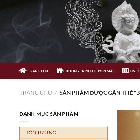
Bỏ
qua
nội
dung
TRANG CHỦ
CHƯƠNG TRÌNH KHUYẾN MÃI
TIN T
TRANG CHỦ
/
SẢN PHẨM ĐƯỢC GẮN THẺ “B
DANH MỤC SẢN PHẨM
TÔN TƯỢNG