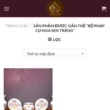
Bỏ
qua
nội
dung
TRANG CHỦ
/
SẢN PHẨM ĐƯỢC GẮN THẺ “BỘ PHÁP
CỤ HOA SEN TRẮNG”
LỌC