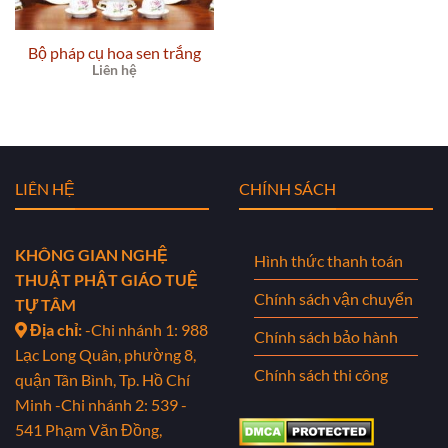
Bộ pháp cụ hoa sen trắng
Liên hệ
LIÊN HỆ
CHÍNH SÁCH
KHÔNG GIAN NGHỆ
Hình thức thanh toán
THUẬT PHẬT GIÁO TUỆ
Chính sách vận chuyển
TỰ TÂM
Địa chỉ:
-Chi nhánh 1: 988
Chính sách bảo hành
Lạc Long Quân, phường 8,
Chính sách thi công
quận Tân Bình, Tp. Hồ Chí
Minh
-Chi nhánh 2: 539 -
541 Phạm Văn Đồng,