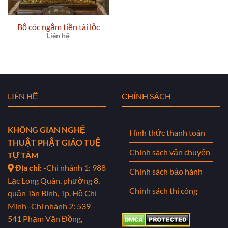
Bộ cóc ngậm tiền tài lộc
Liên hệ
LIÊN HỆ
CHÍNH SÁCH
KHÔNG GIAN NGHỆ
Hình thức thanh toán
THUẬT PHẬT GIÁO TUỆ
Chính sách vận chuyển
TỰ TÂM
Địa chỉ:
-Chi nhánh 1: 988
Chính sách bảo hành
Lạc Long Quân, phường 8,
Chính sách thi công
quận Tân Bình, Tp. Hồ Chí
Minh
-Chi nhánh 2: 539 -
541 Phạm Văn Đồng,