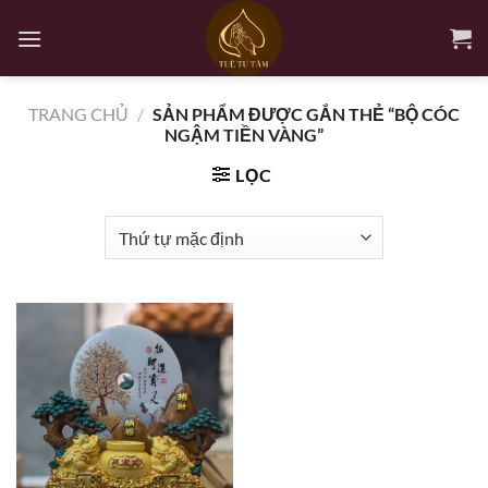
Bỏ
qua
nội
dung
TRANG CHỦ
/
SẢN PHẨM ĐƯỢC GẮN THẺ “BỘ CÓC
NGẬM TIỀN VÀNG”
LỌC