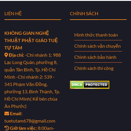
LIÊN HỆ
CHÍNH SÁCH
KHÔNG GIAN NGHỆ
Hình thức thanh toán
THUẬT PHẬT GIÁO TUỆ
Chính sách vận chuyển
TỰ TÂM
Địa chỉ:
-Chi nhánh 1: 988
Chính sách bảo hành
Lạc Long Quân, phường 8,
Chính sách thi công
quận Tân Bình, Tp. Hồ Chí
Minh
-Chi nhánh 2: 539 -
541 Phạm Văn Đồng,
phường 13, Bình Thạnh, Tp.
Hồ Chí Minh( Kế bên chùa
Ân Phước)
Email:
tuetutam678@gmail.com
Giờ làm việc:
8:00am-