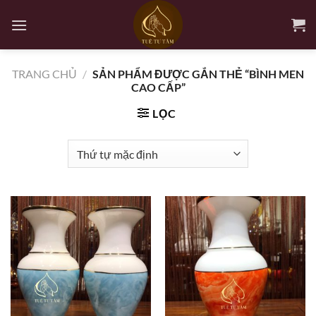
Bỏ
qua
nội
dung
TRANG CHỦ
/
SẢN PHẨM ĐƯỢC GẮN THẺ “BÌNH MEN
CAO CẤP”
LỌC