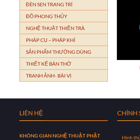
ĐÈN SEN TRANG TRÍ
ĐỒ PHONG THỦY
NGHỆ THUẬT THIỀN TRÀ
PHÁP CỤ – PHÁP KHÍ
SẢN PHẨM THƯỜNG DÙNG
THIẾT KẾ BÀN THỜ
TRANH ẢNH- BÀI VỊ
LIÊN HỆ
CHÍNH
KHÔNG GIAN NGHỆ THUẬT PHẬT
Hình th