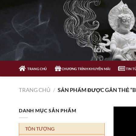
Bỏ
qua
nội
dung
TRANG CHỦ
CHƯƠNG TRÌNH KHUYẾN MÃI
TIN T
TRANG CHỦ
/
SẢN PHẨM ĐƯỢC GẮN THẺ “B
DANH MỤC SẢN PHẨM
TÔN TƯỢNG