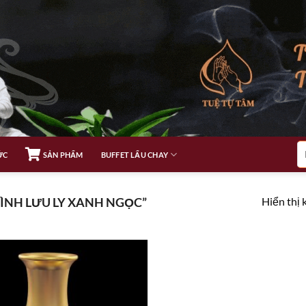
Tì
ỨC
SẢN PHẨM
BUFFET LẨU CHAY
ki
Hiển thị 
ÌNH LƯU LY XANH NGỌC”