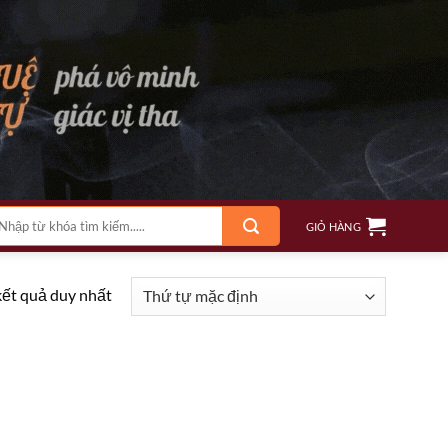
m
GIỎ HÀNG
ếm:
kết quả duy nhất