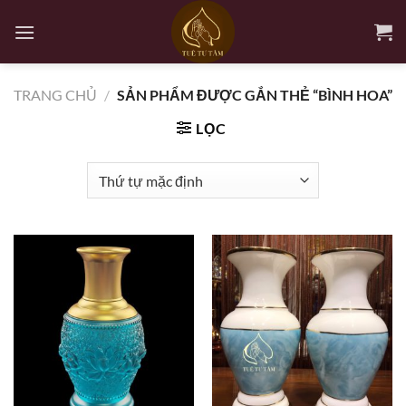
Bỏ
qua
nội
dung
TRANG CHỦ
/
SẢN PHẨM ĐƯỢC GẮN THẺ “BÌNH HOA”
LỌC