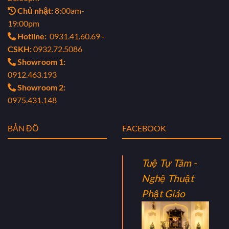
Chủ nhật:
8:00am-
19:00pm
Hotline:
0931.41.60.69 -
CSKH:
0932.72.5086
Showroom 1:
0912.463.193
Showroom 2:
0975.431.148
BẢN ĐỒ
FACEBOOK
Tuệ Tự Tâm -
Nghệ Thuật
Phật Giáo