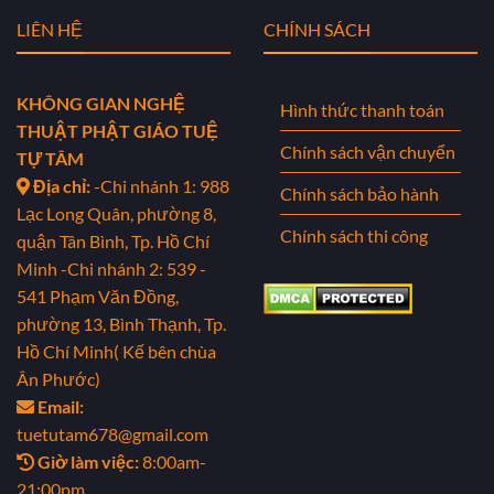
LIÊN HỆ
CHÍNH SÁCH
KHÔNG GIAN NGHỆ
Hình thức thanh toán
THUẬT PHẬT GIÁO TUỆ
Chính sách vận chuyển
TỰ TÂM
Địa chỉ:
-Chi nhánh 1: 988
Chính sách bảo hành
Lạc Long Quân, phường 8,
Chính sách thi công
quận Tân Bình, Tp. Hồ Chí
Minh
-Chi nhánh 2: 539 -
541 Phạm Văn Đồng,
phường 13, Bình Thạnh, Tp.
Hồ Chí Minh( Kế bên chùa
Ân Phước)
Email:
tuetutam678@gmail.com
Giờ làm việc:
8:00am-
21:00pm