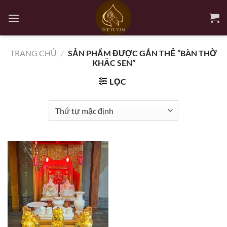
Bỏ
qua
nội
dung
TRANG CHỦ
/
SẢN PHẨM ĐƯỢC GẮN THẺ “BÀN THỜ
KHẮC SEN”
LỌC