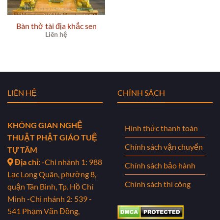
Bàn thờ tài địa khắc sen
Liên hệ
LIÊN HỆ
CHÍNH SÁCH
KHÔNG GIAN NGHỆ
Hình thức thanh toán
THUẬT PHẬT GIÁO TUỆ
Chính sách vận chuyển
TỰ TÂM
Địa chỉ:
-Chi nhánh 1: 988
Chính sách bảo hành
Lạc Long Quân, phường 8,
Chính sách thi công
quận Tân Bình, Tp. Hồ Chí
Minh
-Chi nhánh 2: 539 -
541 Phạm Văn Đồng,