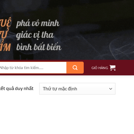
m
GIỎ HÀNG
ếm:
kết quả duy nhất