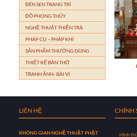
ĐÈN SEN TRANG TRÍ
ĐỒ PHONG THỦY
NGHỆ THUẬT THIỀN TRÀ
PHÁP CỤ – PHÁP KHÍ
SẢN PHẨM THƯỜNG DÙNG
THIẾT KẾ BÀN THỜ
TRANH ẢNH- BÀI VỊ
LIÊN HỆ
CHÍNH
KHÔNG GIAN NGHỆ THUẬT PHẬT
Hình th