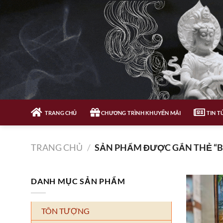
Bỏ
qua
nội
dung
TRANG CHỦ
CHƯƠNG TRÌNH KHUYẾN MÃI
TIN T
TRANG CHỦ
/
SẢN PHẨM ĐƯỢC GẮN THẺ “
DANH MỤC SẢN PHẨM
TÔN TƯỢNG