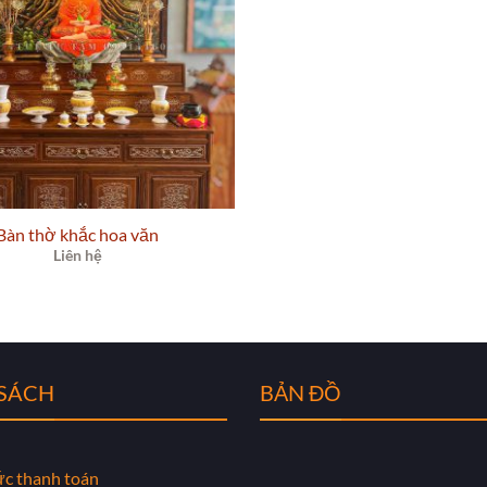
Bàn thờ khắc hoa văn
Liên hệ
 SÁCH
BẢN ĐỒ
ức thanh toán