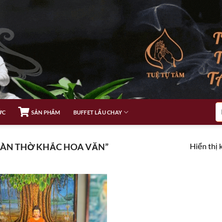
Tì
ỨC
SẢN PHẨM
BUFFET LẨU CHAY
ki
Hiển thị 
BÀN THỜ KHẮC HOA VĂN”