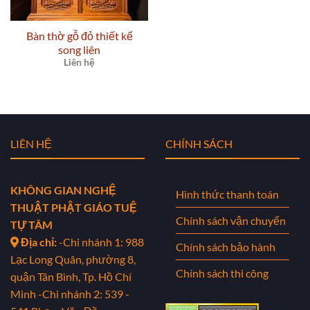
Bàn thờ gỗ đỏ thiết kế
song liên
Liên hệ
LIÊN HỆ
CHÍNH SÁCH
KHÔNG GIAN NGHỆ
Hình thức thanh toán
THUẬT PHẬT GIÁO TUỆ
Chính sách vận chuyển
TỰ TÂM
Địa chỉ:
-Chi nhánh 1: 988
Chính sách bảo hành
Lạc Long Quân, phường 8,
Chính sách thi công
quận Tân Bình, Tp. Hồ Chí
Minh
-Chi nhánh 2: 539 -