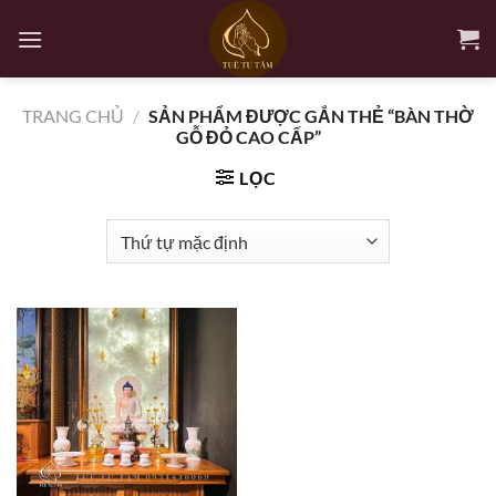
Bỏ
qua
nội
dung
TRANG CHỦ
/
SẢN PHẨM ĐƯỢC GẮN THẺ “BÀN THỜ
GỖ ĐỎ CAO CẤP”
LỌC