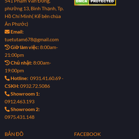
541 Phạm Văn Đồng,
phường 13, Bình Thạnh, Tp.
Hồ Chí Minh( Kế bên chùa
Ân Phước)
Email:
tuetutam678@gmail.com
Giờ làm việc:
8:00am-
21:00pm
Chủ nhật:
8:00am-
19:00pm
Hotline:
0931.41.60.69 -
CSKH:
0932.72.5086
Showroom 1:
0912.463.193
Showroom 2:
0975.431.148
BẢN ĐỒ
FACEBOOK