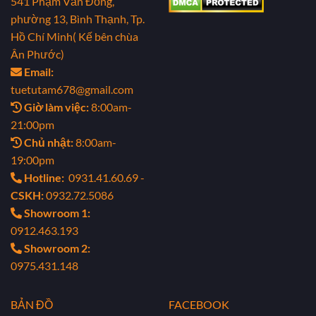
541 Phạm Văn Đồng,
phường 13, Bình Thạnh, Tp.
Hồ Chí Minh( Kế bên chùa
Ân Phước)
Email:
tuetutam678@gmail.com
Giờ làm việc:
8:00am-
21:00pm
Chủ nhật:
8:00am-
19:00pm
Hotline:
0931.41.60.69 -
CSKH:
0932.72.5086
Showroom 1:
0912.463.193
Showroom 2:
0975.431.148
BẢN ĐỒ
FACEBOOK