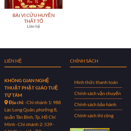
BÀI VỊ CỬU HUYỀN
THẤT TỔ
Liên hệ
LIÊN HỆ
CHÍNH SÁCH
KHÔNG GIAN NGHỆ
Hình thức thanh toán
THUẬT PHẬT GIÁO TUỆ
Chính sách vận chuyển
TỰ TÂM
Địa chỉ:
-Chi nhánh 1: 988
Chính sách bảo hành
Lạc Long Quân, phường 8,
Chính sách thi công
quận Tân Bình, Tp. Hồ Chí
Minh
-Chi nhánh 2: 539 -