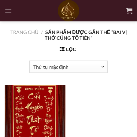
Bỏ
qua
nội
dung
TRANG CHỦ
/
SẢN PHẨM ĐƯỢC GẮN THẺ “BÀI VỊ
THỜ CÚNG TỔ TIÊN”
LỌC