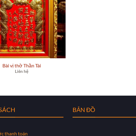
Bài vị thờ Thần Tài
Liên hệ
 SÁCH
BẢN ĐỒ
ức thanh toán