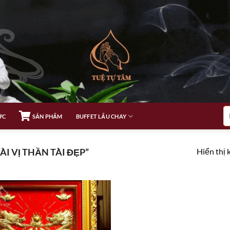
Tì
ỨC
SẢN PHẨM
BUFFET LẨU CHAY
ki
Hiển thị 
I VỊ THẦN TÀI ĐẸP”