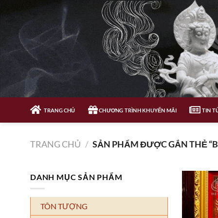
Bỏ
qua
nội
dung
TRANG CHỦ
CHƯƠNG TRÌNH KHUYẾN MÃI
TIN T
TRANG CHỦ
/
SẢN PHẨM ĐƯỢC GẮN THẺ “BÀ
DANH MỤC SẢN PHẨM
TÔN TƯỢNG