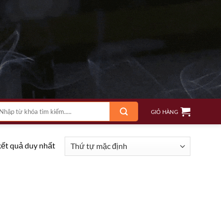
m
GIỎ HÀNG
ếm:
kết quả duy nhất