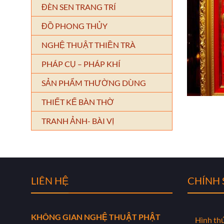
ĐÈN SEN TRANG TRÍ
ĐỒ PHONG THỦY
NGHỆ THUẬT THIỀN TRÀ
PHÁP CỤ – PHÁP KHÍ
SẢN PHẨM THƯỜNG DÙNG
THIẾT KẾ BÀN THỜ
TRANH ẢNH- BÀI VỊ
LIÊN HỆ
CHÍNH
KHÔNG GIAN NGHỆ THUẬT PHẬT
Hình th