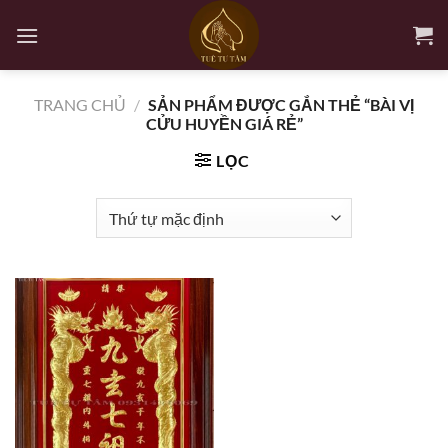
Bỏ
qua
nội
dung
TRANG CHỦ
/
SẢN PHẨM ĐƯỢC GẮN THẺ “BÀI VỊ
CỬU HUYỀN GIÁ RẺ”
LỌC