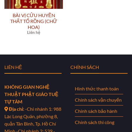
BÀI VỊ CỬU HUYỀN
THẤT TỔ RỒNG (CHỮ
HOA)
Liên hệ
LIÊN HỆ
CHÍNH SÁCH
KHÔNG GIAN NGHỆ
Hình thức thanh toán
THUẬT PHẬT GIÁO TUỆ
Chính sách vận chuyển
TỰ TÂM
Địa chỉ:
-Chi nhánh 1: 988
Chính sách bảo hành
Lạc Long Quân, phường 8,
Chính sách thi công
quận Tân Bình, Tp. Hồ Chí
Minh
-Chi nhánh 2: 539 -