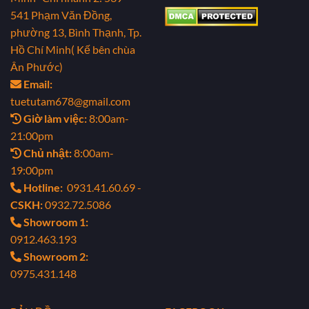
541 Phạm Văn Đồng,
phường 13, Bình Thạnh, Tp.
Hồ Chí Minh( Kế bên chùa
Ân Phước)
Email:
tuetutam678@gmail.com
Giờ làm việc:
8:00am-
21:00pm
Chủ nhật:
8:00am-
19:00pm
Hotline:
0931.41.60.69 -
CSKH:
0932.72.5086
Showroom 1:
0912.463.193
Showroom 2:
0975.431.148