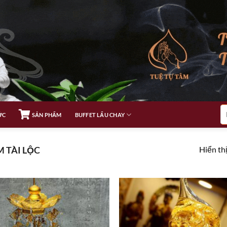
Tì
ỨC
SẢN PHẨM
BUFFET LẨU CHAY
ki
Hiển thị
 TÀI LỘC