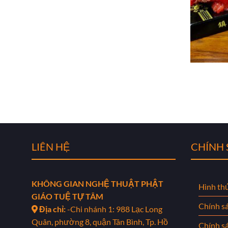
LIÊN HỆ
CHÍNH
KHÔNG GIAN NGHỆ THUẬT PHẬT
Hình th
GIÁO TUỆ TỰ TÂM
Chính s
Địa chỉ:
-Chi nhánh 1: 988 Lạc Long
Quân, phường 8, quận Tân Bình, Tp. Hồ
Chính s