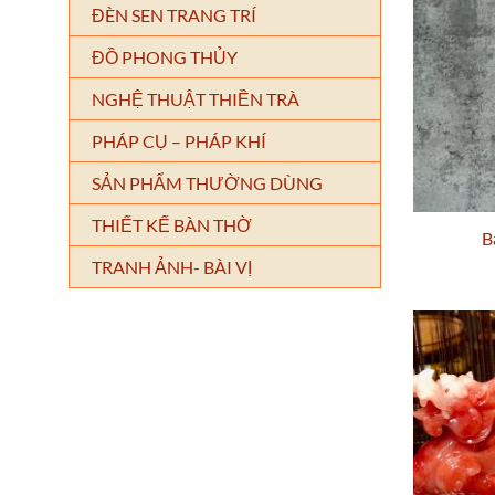
ĐÈN SEN TRANG TRÍ
ĐỒ PHONG THỦY
NGHỆ THUẬT THIỀN TRÀ
PHÁP CỤ – PHÁP KHÍ
SẢN PHẨM THƯỜNG DÙNG
THIẾT KẾ BÀN THỜ
B
TRANH ẢNH- BÀI VỊ