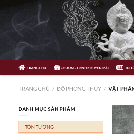
Bỏ
qua
nội
dung
TRANG CHỦ
CHƯƠNG TRÌNH KHUYẾN MÃI
TIN T
TRANG CHỦ
/
ĐỒ PHONG THỦY
/
VẬT PHẨM
DANH MỤC SẢN PHẨM
TÔN TƯỢNG