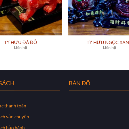
TỲ HƯU ĐÁ ĐỎ
TỲ HƯU NGỌC XA
Liên hệ
Liên hệ
 SÁCH
BẢN ĐỒ
ức thanh toán
ách vận chuyển
ách bảo hành