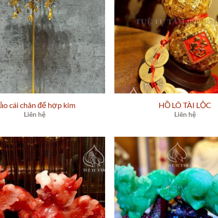
ảo cái chân đế hợp kim
HỒ LÔ TÀI LỘC
Liên hệ
Liên hệ