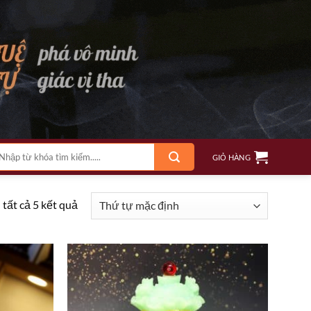
m
GIỎ HÀNG
ếm:
 tất cả 5 kết quả