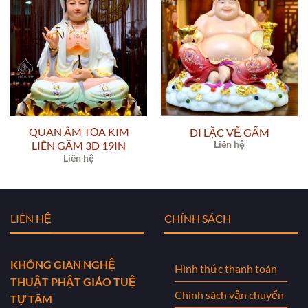
QUAN ÂM TỌA KIM
DI LẶC VẼ GẤM
LIÊN GẤM 3D 19IN
Liên hệ
Liên hệ
LIÊN HỆ
CHÍNH SÁCH
KHÔNG GIAN NGHỆ
Hình thức thanh toán
THUẬT PHẬT GIÁO TUỆ
Chính sách vận chuyển
TỰ TÂM