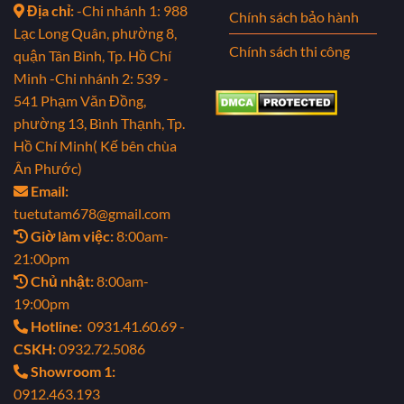
Địa chỉ:
-Chi nhánh 1: 988
Chính sách bảo hành
Lạc Long Quân, phường 8,
Chính sách thi công
quận Tân Bình, Tp. Hồ Chí
Minh
-Chi nhánh 2: 539 -
541 Phạm Văn Đồng,
phường 13, Bình Thạnh, Tp.
Hồ Chí Minh( Kế bên chùa
Ân Phước)
Email:
tuetutam678@gmail.com
Giờ làm việc:
8:00am-
21:00pm
Chủ nhật:
8:00am-
19:00pm
Hotline:
0931.41.60.69 -
CSKH:
0932.72.5086
Showroom 1:
0912.463.193