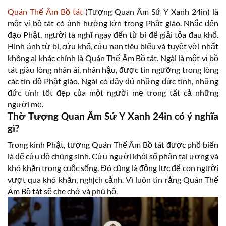
Quán Thế Âm Bồ tát
(Tượng Quan Âm Sứ Y Xanh 24in) là
một vị bồ tát có ảnh hưởng lớn trong Phật giáo. Nhắc đến
đạo Phật, người ta nghĩ ngay đến từ bi để giải tỏa đau khổ.
Hình ảnh từ bi, cứu khổ, cứu nạn tiêu biểu và tuyệt vời nhất
không ai khác chính là Quán Thế Âm Bồ tát. Ngài là một vị bồ
tát giàu lòng nhân ái, nhân hậu, được tín ngưỡng trong lòng
các tín đồ Phật giáo. Ngài có đầy đủ những đức tính, những
đức tính tốt đẹp của một người mẹ trong tất cả những
người mẹ.
Thờ Tượng Quan Âm Sứ Y Xanh 24in có ý nghĩa
gì?
Trong kinh Phật, tượng Quán Thế Âm Bồ tát được phổ biến
là để cứu độ chúng sinh. Cứu người khỏi số phận tai ương và
khó khăn trong cuộc sống. Đó cũng là động lực để con người
vượt qua khó khăn, nghịch cảnh. Vì luôn tin rằng Quán Thế
Âm Bồ tát sẽ che chở và phù hộ.