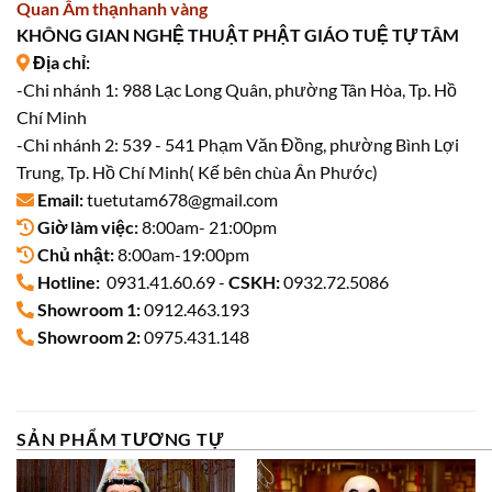
Quan Âm thạnhanh vàng
KHÔNG GIAN NGHỆ THUẬT PHẬT GIÁO TUỆ TỰ TÂM
Địa chỉ:
-Chi nhánh 1: 988 Lạc Long Quân, phường Tân Hòa, Tp. Hồ
Chí Minh
-Chi nhánh 2: 539 - 541 Phạm Văn Đồng, phường Bình Lợi
Trung, Tp. Hồ Chí Minh( Kế bên chùa Ân Phước)
Email:
tuetutam678@gmail.com
Giờ làm việc:
8:00am- 21:00pm
Chủ nhật:
8:00am-19:00pm
Hotline:
0931.41.60.69 -
CSKH:
0932.72.5086
Showroom 1:
0912.463.193
Showroom 2:
0975.431.148
SẢN PHẨM TƯƠNG TỰ