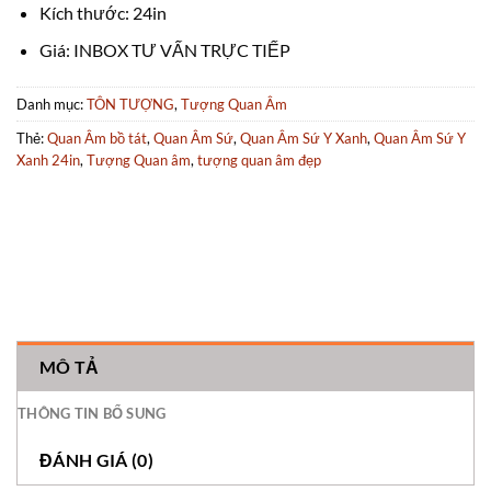
Kích thước: 24in
Giá: INBOX TƯ VẤN TRỰC TIẾP
Danh mục:
TÔN TƯỢNG
,
Tượng Quan Âm
Thẻ:
Quan Âm bồ tát
,
Quan Âm Sứ
,
Quan Âm Sứ Y Xanh
,
Quan Âm Sứ Y
Xanh 24in
,
Tượng Quan âm
,
tượng quan âm đẹp
MÔ TẢ
THÔNG TIN BỔ SUNG
ĐÁNH GIÁ (0)