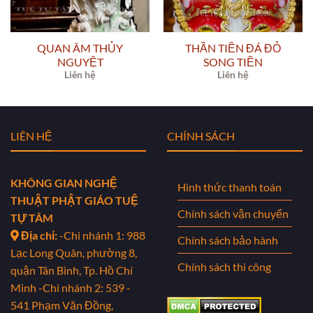
QUAN ÂM THỦY
THẦN TIỀN ĐÁ ĐỎ
NGUYỆT
SONG TIỀN
Liên hệ
Liên hệ
LIÊN HỆ
CHÍNH SÁCH
KHÔNG GIAN NGHỆ
Hình thức thanh toán
THUẬT PHẬT GIÁO TUỆ
Chính sách vận chuyển
TỰ TÂM
Địa chỉ:
-Chi nhánh 1: 988
Chính sách bảo hành
Lạc Long Quân, phường 8,
Chính sách thi công
quận Tân Bình, Tp. Hồ Chí
Minh
-Chi nhánh 2: 539 -
541 Phạm Văn Đồng,