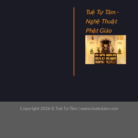
Tuệ Tự Tâm -
Nghệ Thuật
Phật Giáo
Copyright 2026 ©
Tuệ Tự Tâm |
www.tuetutam.com