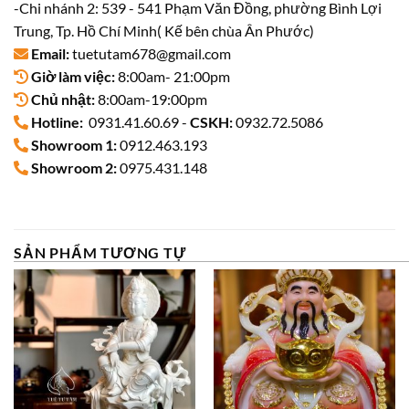
-Chi nhánh 2: 539 - 541 Phạm Văn Đồng, phường Bình Lợi
Trung, Tp. Hồ Chí Minh( Kế bên chùa Ân Phước)
Email:
tuetutam678@gmail.com
Giờ làm việc:
8:00am- 21:00pm
Chủ nhật:
8:00am-19:00pm
Hotline:
0931.41.60.69 -
CSKH:
0932.72.5086
Showroom 1:
0912.463.193
Showroom 2:
0975.431.148
SẢN PHẨM TƯƠNG TỰ