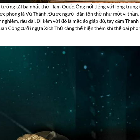
 tướng tài ba nhất thời Tam Quốc. Ông nổi tiếng với lòng trung 
ợc phong là Vũ Thánh. Được người dân tôn thờ như một vị thần.
ghiêm, râu dài. Đi kèm với đó là mặc áo giáp đỏ, tay cầm Thanh
 Công cưỡi ngựa Xích Thử càng thể hiện thêm khí thế oai phong,