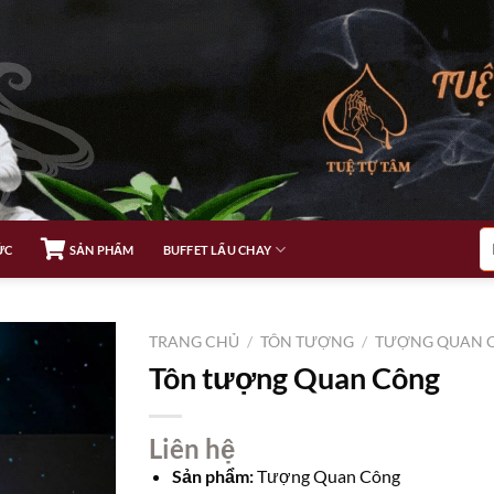
Tì
ỨC
SẢN PHẨM
BUFFET LẨU CHAY
ki
TRANG CHỦ
/
TÔN TƯỢNG
/
TƯỢNG QUAN 
Tôn tượng Quan Công
Liên hệ
Sản phẩm:
Tượng Quan Công