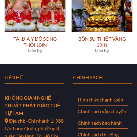
TÀI ĐỊA Y ĐỎ SONG
BỔN SƯ THIẾT VÀNG
THỎI 10IN
39IN
Liên hệ
Liên hệ
LIÊN HỆ
CHÍNH SÁCH
KHÔNG GIAN NGHỆ
Hình thức thanh toán
THUẬT PHẬT GIÁO TUỆ
Chính sách vận chuyển
TỰ TÂM
Địa chỉ:
-Chi nhánh 1: 988
Chính sách bảo hành
Lạc Long Quân, phường 8,
Chính sách thi công
quận Tân Bình, Tp. Hồ Chí