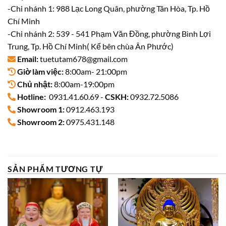
-Chi nhánh 1: 988 Lạc Long Quân, phường Tân Hòa, Tp. Hồ
Chí Minh
-Chi nhánh 2: 539 - 541 Phạm Văn Đồng, phường Bình Lợi
Trung, Tp. Hồ Chí Minh( Kế bên chùa Ân Phước)
Email:
tuetutam678@gmail.com
Giờ làm việc:
8:00am- 21:00pm
Chủ nhật:
8:00am-19:00pm
Hotline:
0931.41.60.69 -
CSKH:
0932.72.5086
Showroom 1:
0912.463.193
Showroom 2:
0975.431.148
SẢN PHẨM TƯƠNG TỰ