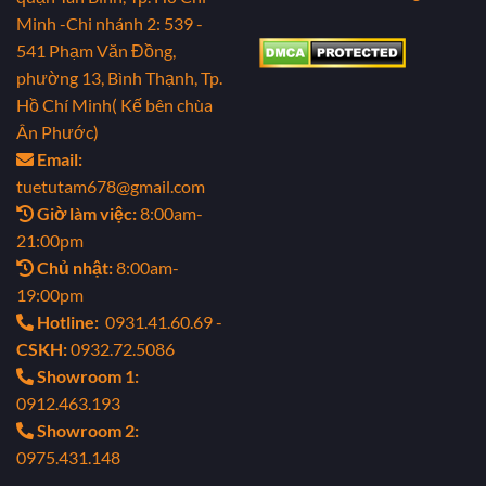
Minh
-Chi nhánh 2: 539 -
541 Phạm Văn Đồng,
phường 13, Bình Thạnh, Tp.
Hồ Chí Minh( Kế bên chùa
Ân Phước)
Email:
tuetutam678@gmail.com
Giờ làm việc:
8:00am-
21:00pm
Chủ nhật:
8:00am-
19:00pm
Hotline:
0931.41.60.69 -
CSKH:
0932.72.5086
Showroom 1:
0912.463.193
Showroom 2:
0975.431.148