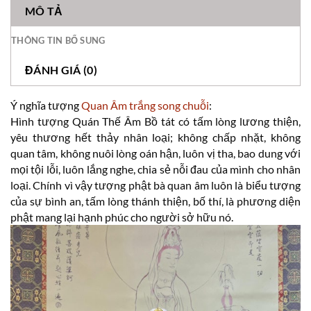
MÔ TẢ
THÔNG TIN BỔ SUNG
ĐÁNH GIÁ (0)
Ý nghĩa tượng
Quan Âm trắng song chuỗi
:
Hình tượng Quán Thế Âm Bồ tát có tấm lòng lương thiện,
yêu thương hết thảy nhân loại; không chấp nhặt, không
quan tâm, không nuôi lòng oán hận, luôn vị tha, bao dung với
mọi tội lỗi, luôn lắng nghe, chia sẻ nỗi đau của mình cho nhân
loại. Chính vì vậy tượng phật bà quan âm luôn là biểu tượng
của sự bình an, tấm lòng thánh thiện, bố thí, là phương diện
phật mang lại hạnh phúc cho người sở hữu nó.